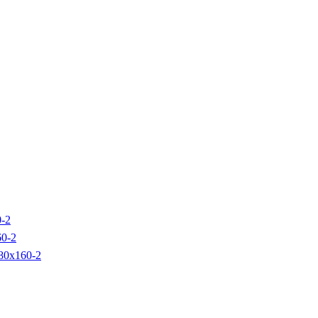
0-2
60-2
80х160-2